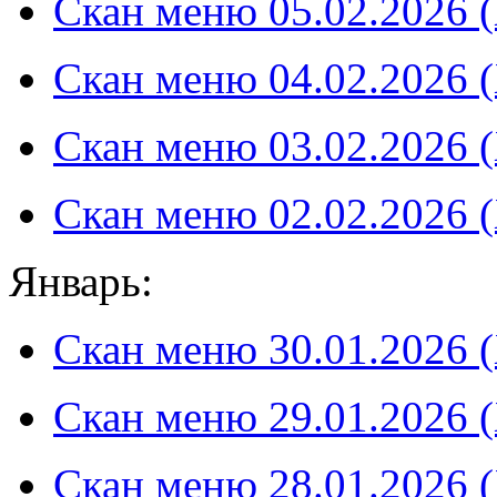
Скан меню 05.02.2026
(
Скан меню 04.02.2026
(
Скан меню 03.02.2026
(
Скан меню 02.02.2026
(
Январь:
Скан меню 30.01.2026
(
Скан меню 29.01.2026
(
Скан меню 28.01.2026
(