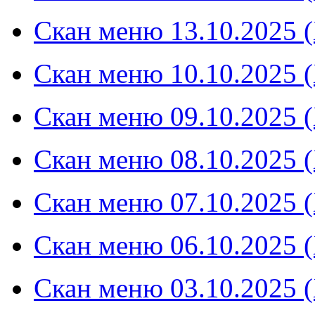
Скан меню 13.10.2025
(
Скан меню 10.10.2025
(
Скан меню 09.10.2025
(
Скан меню 08.10.2025
(
Скан меню 07.10.2025
(
Скан меню 06.10.2025
(
Скан меню 03.10.2025
(