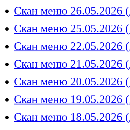
Скан меню 26.05.2026
(
Скан меню 25.05.2026
(
Скан меню 22.05.2026
(
Скан меню 21.05.2026
(
Скан меню 20.05.2026
(
Скан меню 19.05.2026
(
Скан меню 18.05.2026
(