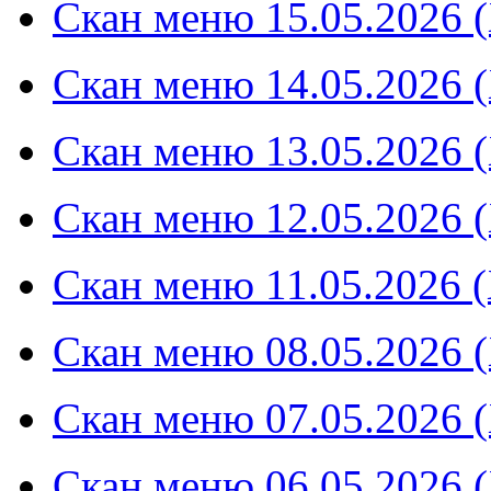
Скан меню 15.05.2026
(
Скан меню 14.05.2026
(
Скан меню 13.05.2026
(
Скан меню 12.05.2026
(
Скан меню 11.05.2026
(
Скан меню 08.05.2026
(
Скан меню 07.05.2026
(
Скан меню 06.05.2026
(