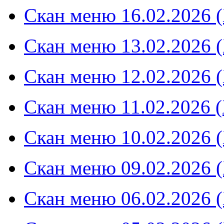
Скан меню 16.02.2026
(
Скан меню 13.02.2026
(
Скан меню 12.02.2026
(
Скан меню 11.02.2026
(
Скан меню 10.02.2026
(
Скан меню 09.02.2026
(
Скан меню 06.02.2026
(