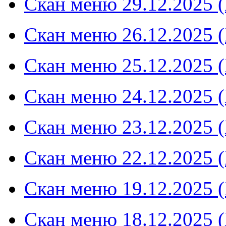
Скан меню 29.12.2025
(
Скан меню 26.12.2025
(
Скан меню 25.12.2025
(
Скан меню 24.12.2025
(
Скан меню 23.12.2025
(
Скан меню 22.12.2025
(
Скан меню 19.12.2025
(
Скан меню 18.12.2025
(