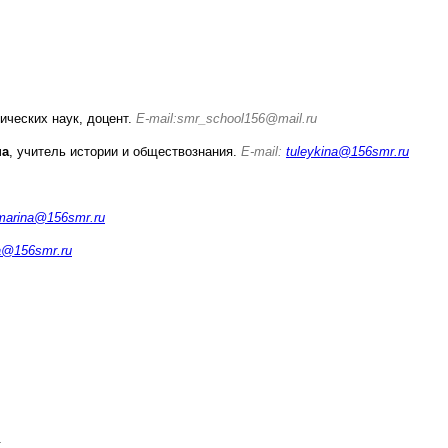
ических наук, доцент.
E
-
mail
:smr_school156
@mail.ru
на
,
учитель истории и обществознания.
E-mail:
tuleykina@156smr.ru
marina@156smr.ru
a@156smr.ru
.